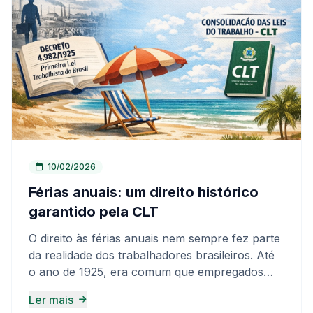
trabalhadores. São elas que, com sua força e
(48) 99906-0002 SINPOSPETRO
sensibilidade, ajudam a construir um ambiente
(Tijucas/Lages e região): (49) 99914-0192
mais justo e humano. Que este mês nos lembre
SINTRAPOC (Brusque e Guabiruba): (48)
da importância de seguir lutando por respeito,
99906-0002 ASFRESC (demais regiões): (48)
igualdade e direitos para todas as mulheres. ?
99994-2903
Março é delas. Março é de luta, resistência e
conquista.
10/02/2026
Férias anuais: um direito histórico
garantido pela CLT
O direito às férias anuais nem sempre fez parte
da realidade dos trabalhadores brasileiros. Até
o ano de 1925, era comum que empregados
trabalhassem de forma contínua, sem qualquer
Ler mais
período legal de descanso. Essa realidade