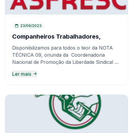
23/09/2023
Companheiros Trabalhadores,
Disponibilizamos para todos o teor da NOTA
TÉCNICA 09, oriunda da Coordenadoria
Nacional de Promoção da Liberdade Sindical –
CONALIS, do Ministério Público do Trabalho.
Ler mais
Trata-se de um importante documento para os
trabalhadores pois nele estão contidas
valorosas questões afetas a relação entre os
trabalhadores e o sindicato, bem como da
relação entre o sindicato e as empresas. Na
referida Nota Técnica o Ministério Público do
Trabalho discorre sobre a questão das
CONTRIBUIÇÕES ASSISTENCIAIS, destacando