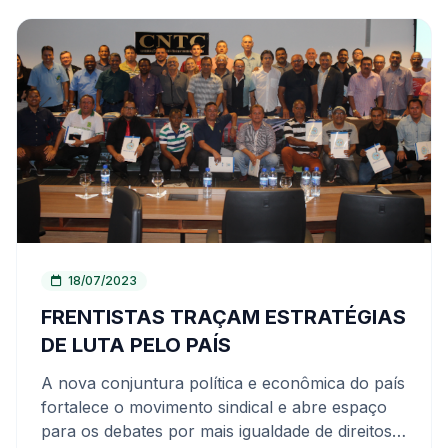
uma das situações que evidenciam a
aprovado no Congresso. O presidente Luiz
importância do sindicato na luta pela segurança
Inácio Lula da Silva, tem sinalizado para a
do trabalhador, onde se torna explícito que há
possibilidade de enviar projetos de lei que
necessidade de leis rígidas sobre abastecimento
revejam alguns pontos da proposta, entre eles
e fiscalização.
a homologação trabalhista.
18/07/2023
FRENTISTAS TRAÇAM ESTRATÉGIAS
DE LUTA PELO PAÍS
A nova conjuntura política e econômica do país
fortalece o movimento sindical e abre espaço
para os debates por mais igualdade de direitos e