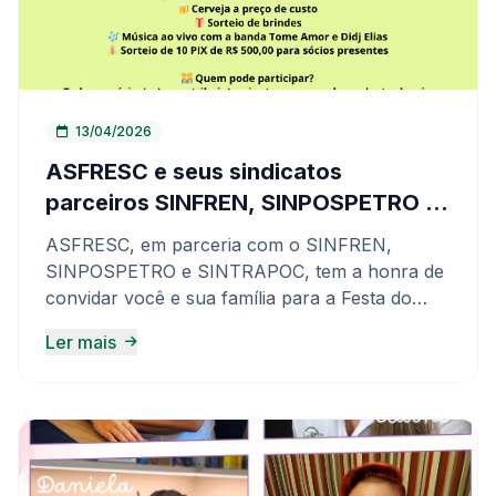
13/04/2026
ASFRESC e seus sindicatos
parceiros SINFREN, SINPOSPETRO e
SINTRAPOC convidam
ASFRESC, em parceria com o SINFREN,
SINPOSPETRO e SINTRAPOC, tem a honra de
convidar você e sua família para a Festa do
Frentista no Dia do Trabalhador 1º de maio!
Ler mais
Esta data histórica homenageia a luta dos
trabalhadores por direitos e melhores
condições de trabalho. Surgiu após os
protestos em Chicago, em 1886, marcados pela
Revolta de Haymarket, quando operários
reivindicavam a jornada de 8 horas. Hoje, no