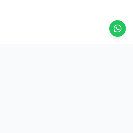
Na ASFRESC, a força do trabalhador frentista se reflete em
conquistas reais e benefícios exclusivos. Junte-se a nós!