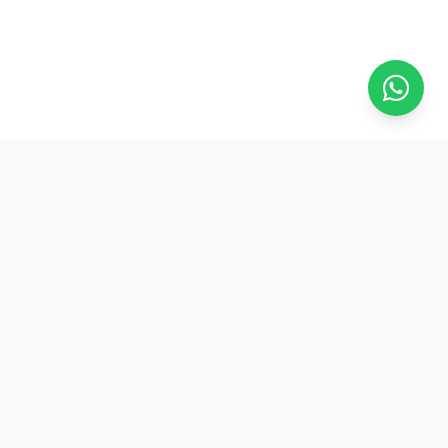
Na ASFRESC, a força do trabalhador frentista se reflete em
conquistas reais e benefícios exclusivos. Junte-se a nós!