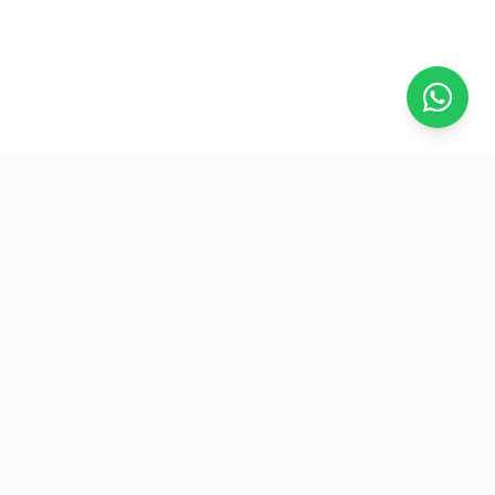
Na ASFRESC, a força do trabalhador frentista se reflete em
conquistas reais e benefícios exclusivos. Junte-se a nós!