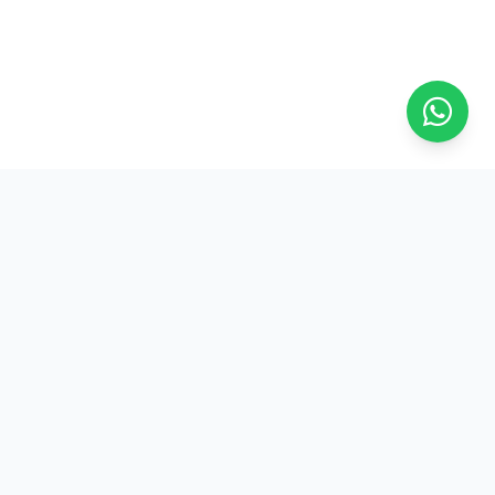
Contato
Rua Marechal Guilherme, 103
Sala 1105 - Centro
Florianópolis/SC
(48) 3207-3268