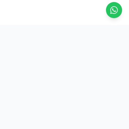
Na ASFRESC, a força do trabalhador frentista se reflete em
conquistas reais e benefícios exclusivos. Junte-se a nós!