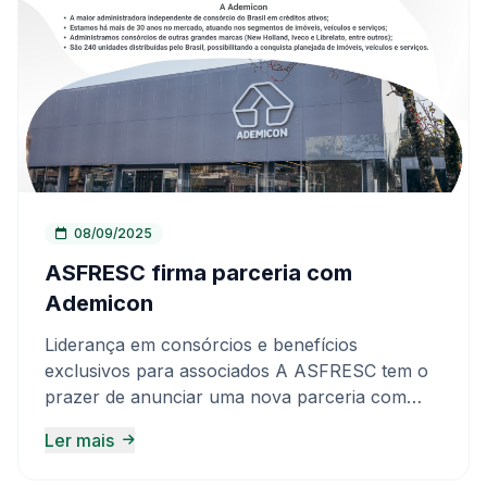
08/09/2025
ASFRESC firma parceria com
Ademicon
Liderança em consórcios e benefícios
exclusivos para associados A ASFRESC tem o
prazer de anunciar uma nova parceria com
Ademicon, a maior administradora
Ler mais
independente de consórcios do Brasil em
créditos ativos. Com mais de 30 anos de