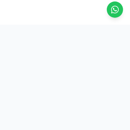
Contato
Rua Marechal Guilherme, 103
Sala 1105 - Centro
Florianópolis/SC
(48) 3207-3268
contato@asfresc.com.br